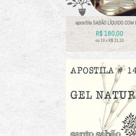
apostila SABÃO LÍQUIDO COM
R$
180,00
ou
10
x
R$
21,10