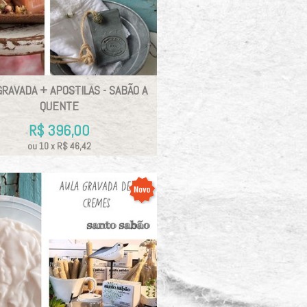
GRAVADA + APOSTILAS - SABÃO A
QUENTE
R$
396,00
ou
10
x
R$
46,42