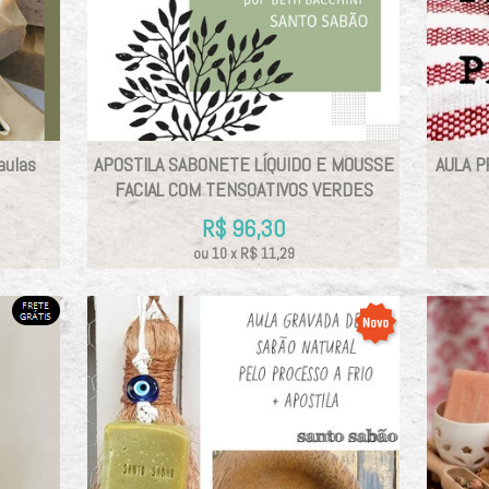
aulas
APOSTILA SABONETE LÍQUIDO E MOUSSE
AULA P
FACIAL COM TENSOATIVOS VERDES
R$
96,30
ou
10
x
R$
11,29