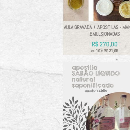
AULA GRAVADA + APOSTILAS - MA
EMULSIONADAS
R$
270,00
ou
10
x
R$
31,65