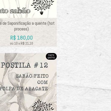
la de Saponificação a quente (hot
process)
R$
180,00
ou
10
x
R$
21,10