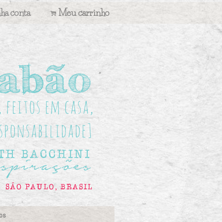
ha conta
Meu carrinho
.
os