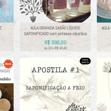
E
AULA GRAVADA SABÃO LÍQUIDO
AULA 
SAPONIFICADO com potassa cáustica
R$
396,00
ou
10
x
R$
46,42