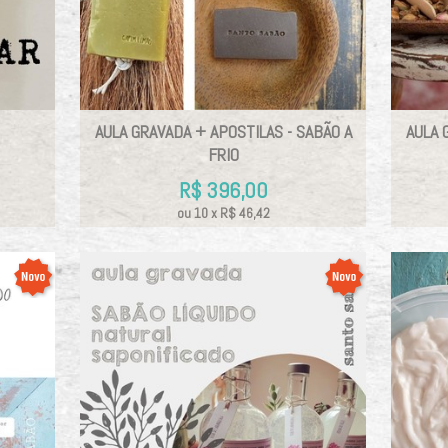
AULA GRAVADA + APOSTILAS - SABÃO A
AULA 
FRIO
R$
396,00
ou
10
x
R$
46,42