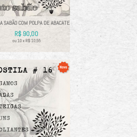
LA SABÃO COM POLPA DE ABACATE
R$
90,00
ou
10
x
R$
10,55