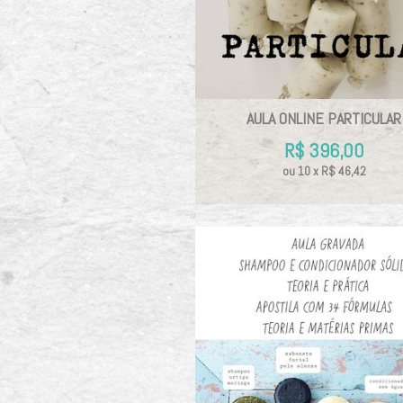
AULA ONLINE PARTICULAR
R$
396,00
ou
10
x
R$
46,42