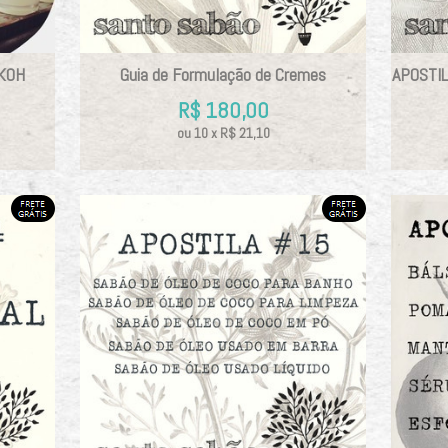
 KOH
Guia de Formulação de Cremes
APOSTI
R$
180,00
ou
10
x
R$
21,10