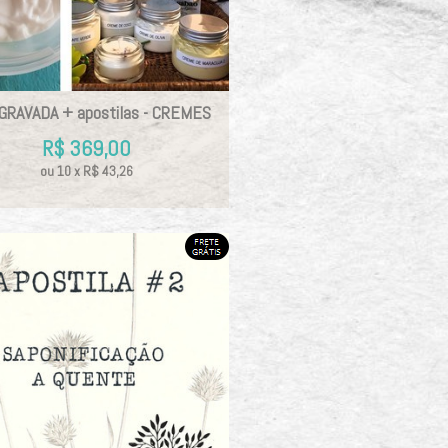
GRAVADA + apostilas - CREMES
R$
369,00
ou
10
x
R$
43,26