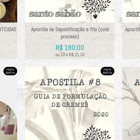
NTEIGAS
Apostila de Saponificação a frio (cold
Aposti
process)
R$
180,00
ou
10
x
R$
21,10