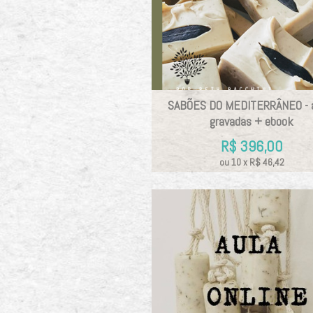
SABÕES DO MEDITERRÂNEO - 
gravadas + ebook
R$
396,00
ou
10
x
R$
46,42