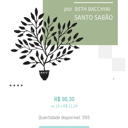
R$
96,30
ou
10
x
R$
11,29
Quantidade disponível:
355