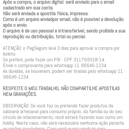
Após a compra, o arquivo digital será enviado para o email
cadastrado em sua conta.
Não será enviada a apostila física, impressa.
Como é um arquivo enviadpor email, não é possível a devolução
após o envio.
O arquivo é de uso pessoal e intransferível, sendo proibida a sua
reprodução ou distribuição, total ou parcial.
ATENÇÃO: o PagSeguro leva 3 dias para aprovar a compra por
boleto.
Se preferir, pode fazer um PIX - CPF 311769318-14.
Envie o comprovante para whatsapp 11 96645-1234.
As dúvidas, se houverem, podem ser tiradas pelo whatsapp 11
96645-1234
RESPEITE O MEU TRABALHO, NÃO COMPARTILHE APOSTILAS
NEM GRAVAÇÕES.
OBSERVAÇÃO: Se você faz ou pretende fazer produtos da
saboaria artesanal para consumo próprio, da família ou do seu
círculo de relacionamento, você estará fazendo isso como um
hobby. Neste caso, não será necessário nenhuma ação perante
os orgãos reguladores. Caso você queira produzir para