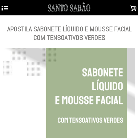
4
.
APOSTILA SABONETE LÍQUIDO E MOUSSE FACIAL
COM TENSOATIVOS VERDES