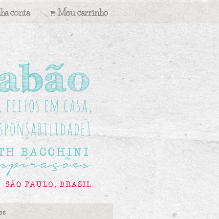
ha conta
Meu carrinho
.
os