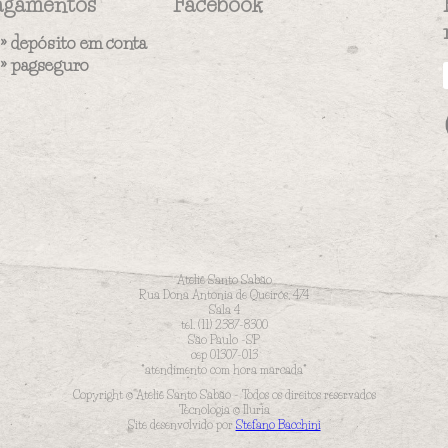
agamentos
Facebook
» depósito em conta
»
pagseguro
Ateliê Santo Sabão
Rua Dona Antonia de Queirós, 474
Sala 4
tel. (11) 2387-8300
São Paulo -SP
cep 01307-013
*atendimento com hora marcada*
Copyright © Ateliê Santo Sabão - Todos os direitos reservados
Tecnologia © Iluria
Site desenvolvido por
Stefano Bacchini