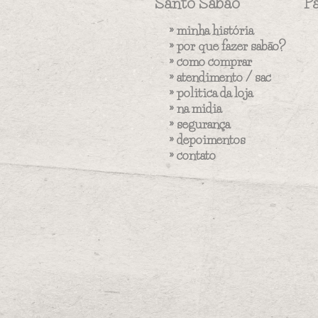
Santo Sabão
P
»
minha história
»
por que fazer sabão?
»
como comprar
»
atendimento / sac
»
politica da loja
»
na midia
»
segurança
»
depoimentos
»
contato