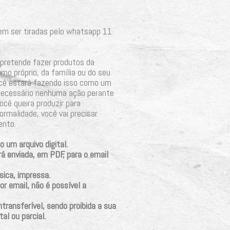
em ser tiradas pelo whatsapp 11
pretende fazer produtos da
mo próprio, da família ou do seu
ocê estará fazendo isso como um
 necessário nenhuma ação perante
ocê queira produzir para
ormalidade, você vai precisar
ento.
 um arquivo digital.
á enviada, em PDF, para o email
ísica, impressa.
r email, não é possível a
ntransferível, sendo proibida a sua
al ou parcial.