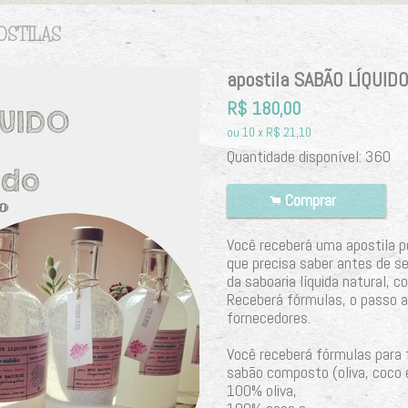
OSTILAS
apostila SABÃO LÍQUID
R$
180,00
ou
10
x
R$
21,10
Quantidade disponível:
360
Comprar
.
Você receberá uma apostila po
que precisa saber antes de s
da saboaria líquida natural, c
Receberá fórmulas, o passo a
fornecedores.
Você receberá fórmulas para 
sabão composto (oliva, coco
100% oliva,