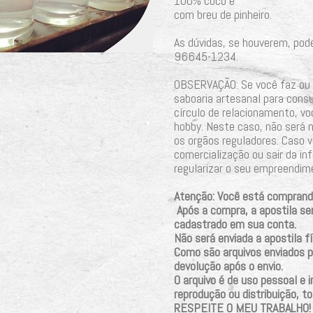
100% coco e
com breu de pinheiro.
As dúvidas, se houverem, pod
96645-1234.
OBSERVAÇÃO: Se você faz ou 
saboaria artesanal para consu
círculo de relacionamento, v
hobby. Neste caso, não será
os orgãos reguladores. Caso v
comercialização ou sair da inf
regularizar o seu empreendim
Atenção: Você está comprando
Após a compra, a apostila ser
cadastrado em sua conta.
Não será enviada a apostila f
Como são arquivos enviados po
devolução após o envio.
O arquivo é de uso pessoal e i
reprodução ou distribuição, tot
RESPEITE O MEU TRABALHO!