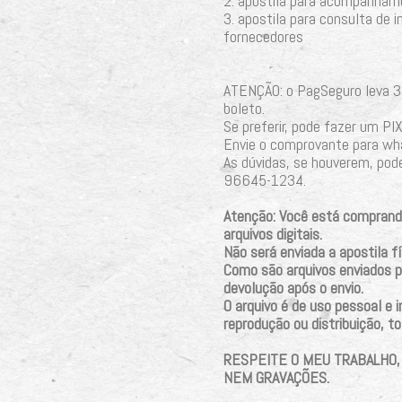
2. apostila para acompanham
3. apostila para consulta de i
fornecedores
ATENÇÃO: o PagSeguro leva 3 
boleto.
Se preferir, pode fazer um P
Envie o comprovante para w
As dúvidas, se houverem, pod
96645-1234.
Atenção: Você está comprand
arquivos digitais.
Não será enviada a apostila fí
Como são arquivos enviados po
devolução após o envio.
O arquivo é de uso pessoal e i
reprodução ou distribuição, tot
RESPEITE O MEU TRABALHO,
NEM GRAVAÇÕES.