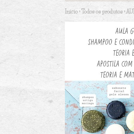
Início
›
Todos os produtos
›
AU