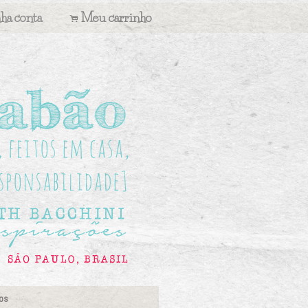
ha conta
Meu carrinho
.
os