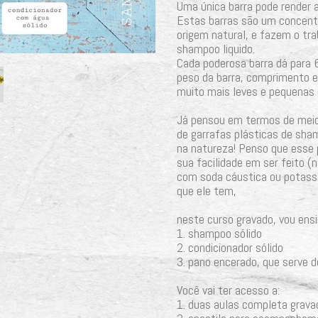
Uma única barra pode render 
Estas barras são um concent
origem natural, e fazem o tra
shampoo liquido.
Cada poderosa barra dá para 
peso da barra, comprimento e
muito mais leves e pequenas 
Já pensou em termos de meio
de garrafas plásticas de sham
na natureza! Penso que esse 
sua facilidade em ser feito (
com soda cáustica ou potassa
que ele tem,
neste curso gravado, vou ensi
1. shampoo sólido
2. condicionador sólido
3. pano encerado, que serve
Você vai ter acesso a:
1. duas aulas completa gravad