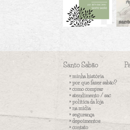
Santo Sabão
P
»
minha história
»
por que fazer sabão?
»
como comprar
»
atendimento / sac
»
politica da loja
»
na midia
»
segurança
»
depoimentos
»
contato