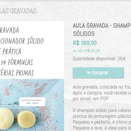
LAS GRAVADAS
AULA GRAVADA - SHAM
SÓLIDOS
R$
369,00
ou
10
x
R$
43,26
Quantidade disponível:
364
Comprar
.
Aula gravada, colocada no Yo
Após a compra, você recebe o
por email, em PDF.
O shampoo sólido para cabelo
precisa de embalagem plástic
Pequeno e perfeito, é ótimo pa
Pequeno e leve, é ideal para l