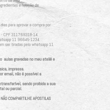
ento da aula
ngredientes e relação de
dias para aprovar a compra por
IX - CPF 311769318-14.
hatsapp 11 96645-1234.
em ser tiradas pelo whatsapp 11
o aulas gravadas no meu ateliê e
sica, impressa.
r email, não é possível a
ntransferível, sendo proibida a sua
al ou parcial.
 NÃO COMPARTILHE APOSTILAS