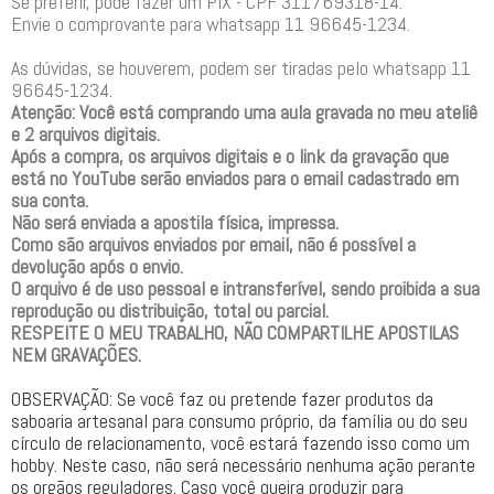
Se preferir, pode fazer um PIX - CPF 311769318-14.
Envie o comprovante para whatsapp 11 96645-1234.
As dúvidas, se houverem, podem ser tiradas pelo whatsapp 11
96645-1234.
Atenção: Você está comprando uma aula gravada no meu ateliê
e 2 arquivos digitais.
Após a compra, os arquivos digitais e o link da gravação que
está no YouTube serão enviados para o email cadastrado em
sua conta.
Não será enviada a apostila física, impressa.
Como são arquivos enviados por email, não é possível a
devolução após o envio.
O arquivo é de uso pessoal e intransferível, sendo proibida a sua
reprodução ou distribuição, total ou parcial.
RESPEITE O MEU TRABALHO, NÃO COMPARTILHE APOSTILAS
NEM GRAVAÇÕES.
OBSERVAÇÃO: Se você faz ou pretende fazer produtos da
saboaria artesanal para consumo próprio, da família ou do seu
círculo de relacionamento, você estará fazendo isso como um
hobby. Neste caso, não será necessário nenhuma ação perante
os orgãos reguladores. Caso você queira produzir para