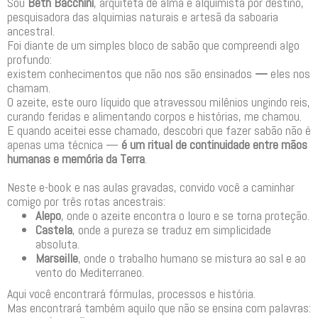
Sou
Beth Bacchini
, arquiteta de alma e alquimista por destino,
pesquisadora das alquimias naturais e artesã da saboaria
ancestral.
Foi diante de um simples bloco de sabão que compreendi algo
profundo:
existem conhecimentos que não nos são ensinados
—
eles nos
chamam.
O azeite, este ouro líquido que atravessou milênios ungindo reis,
curando feridas e alimentando corpos e histórias, me chamou.
E quando aceitei esse chamado, descobri que fazer sabão não é
apenas uma técnica —
é um ritual de continuidade entre mãos
humanas e memória da Terra
.
Neste e-book e nas aulas gravadas, convido você a caminhar
comigo por três rotas ancestrais:
Alepo
, onde o azeite encontra o louro e se torna proteção.
Castela
, onde a pureza se traduz em simplicidade
absoluta.
Marseille
, onde o trabalho humano se mistura ao sal e ao
vento do Mediterraneo.
Aqui você encontrará fórmulas, processos e história.
Mas encontrará também aquilo que não se ensina com palavras: