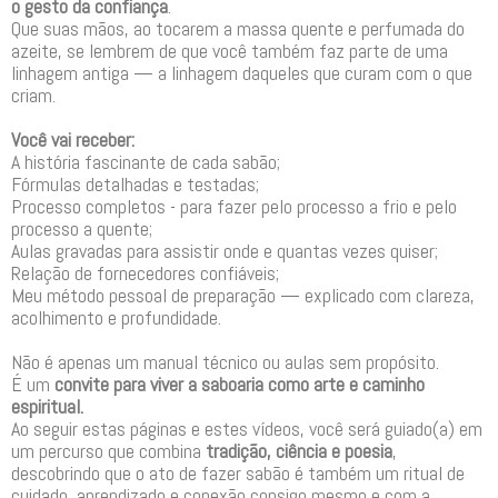
o gesto da confiança
.
Que suas mãos, ao tocarem a massa quente e perfumada do
azeite, se lembrem de que você também faz parte de uma
linhagem antiga — a linhagem daqueles que curam com o que
criam.
Você vai receber:
A história fascinante de cada sabão;
Fórmulas detalhadas e testadas;
Processo completos - para fazer pelo processo a frio e pelo
processo a quente;
Aulas gravadas para assistir onde e quantas vezes quiser;
Relação de fornecedores confiáveis;
Meu método pessoal de preparação — explicado com clareza,
acolhimento e profundidade.
Não é apenas um manual técnico ou aulas sem propósito.
É um
convite para viver a saboaria como arte e caminho
espiritual.
Ao seguir estas páginas e estes vídeos, você será guiado(a) em
um percurso que combina
tradição, ciência e poesia
,
descobrindo que o ato de fazer sabão é também um ritual de
cuidado, aprendizado e conexão consigo mesmo e com a