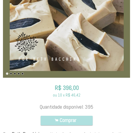
R$
396,00
ou
10
x
R$
46,42
Quantidade disponível:
395
Comprar
.